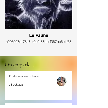
Le Faune
a293097d-78a7-40e9-87bb-f367be6e1f63
On en parle...
Fredocreation se lance
28 oct. 2023