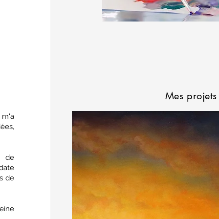
Mes projets
 m'a
ées,
é de
date
es de
leine