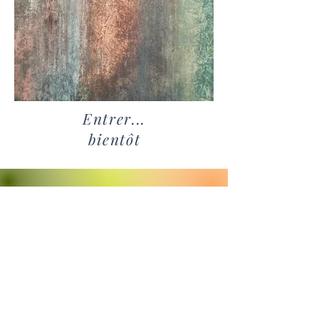
Entrer...
bientôt
On en parle...
Revenez bientôt
Dès que de nouveaux posts
seront publiés, vous les
verrez ici.