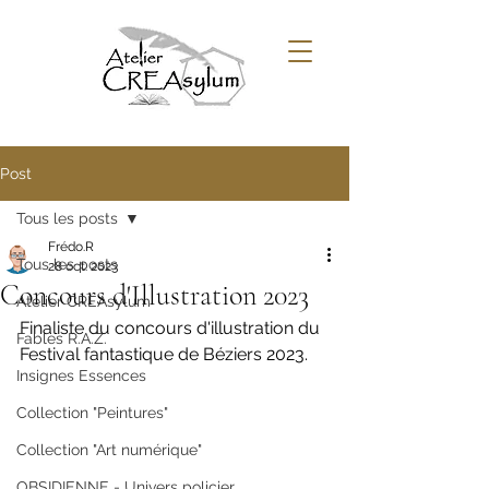
Post
Tous les posts
Frédo.R
Tous les posts
28 oct. 2023
Concours d'Illustration 2023
Atelier CREAsylum
Finaliste du concours d'illustration du 
Fables R.A.Z.
Festival fantastique de Béziers 2023.
Insignes Essences
Collection "Peintures"
Collection "Art numérique"
OBSIDIENNE - Univers policier