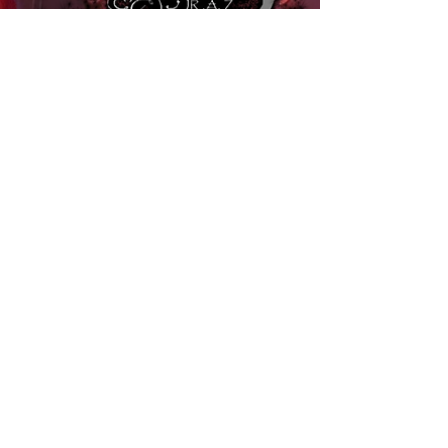
Valentin Clavendier
21 avr. 2024
AMETHYSTE - Univers Fantastiques
Fables R.A.Z. épisode 2
Après plusieurs semaines en off, Fables R.A.Z.
est de retour pour un deuxième épisode ! Allons