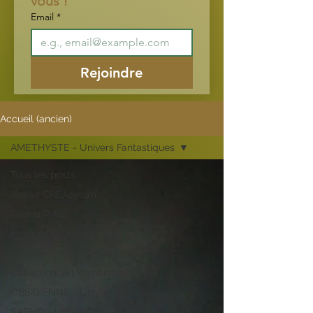
vous !
Email
*
Rejoindre
Accueil (ancien)
AMETHYSTE - Univers Fantastiques
Tous les posts
Atelier CREAsylum
Fables R.A.Z.
Insignes Essences
Collection "Peintures"
Collection "Art numérique"
OBSIDIENNE - Univers policier
SAPHIR - Univers SF