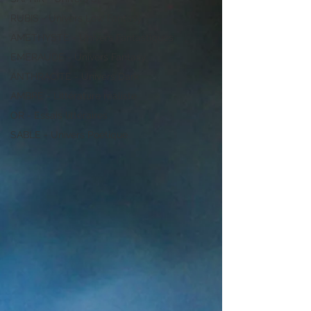
RUBIS - Univers Low Fantasy
AMETHYSTE - Univers Fantastiques
EMERAUDE - Univers Fantasy
ANTHRACITE - Univers Dark
AMBRE - Littérature réaliste
OR - Essais littéraires
SABLE - Univers Poétique