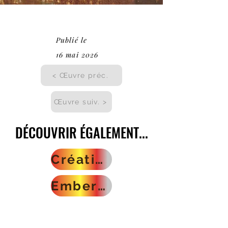
Publié le
16 mai 2026
< Œuvre préc.
Œuvre suiv. >
DÉCOUVRIR ÉGALEMENT...
DÉCOUVRIR ÉGALEMENT...
Créations musicales
Embers Snake