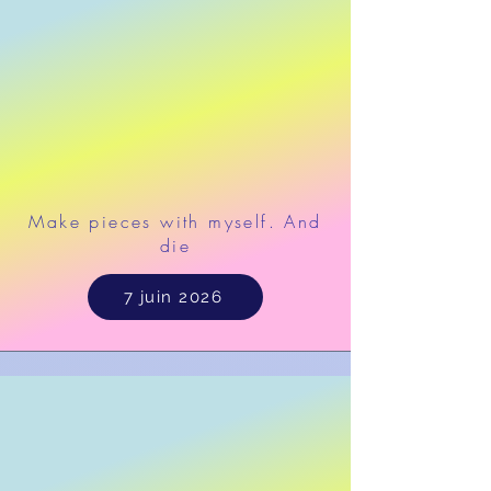
Make pieces with myself. And
die
7 juin 2026