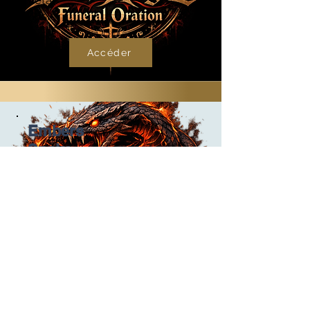
Metal
Music
Accéder
Embers
Snake
AI
Metal
Music
Accéder