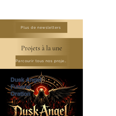
Plus de newsletters
Projets à la une
Parcourir tous nos projets
Dusk Angel
Funeral
Oration
AI
Heavy