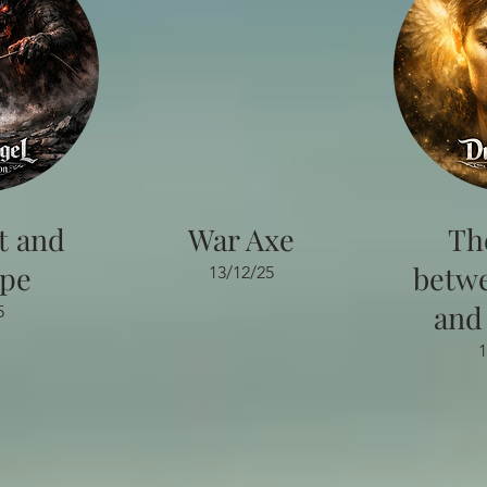
t and
War Axe
Th
ope
betw
13/12/25
and
5
1