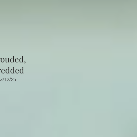
rouded,
redded
3/12/25