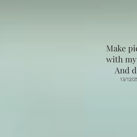
Make pi
with mys
And d
13/12/2