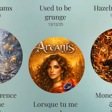
eams
Used to be
Hazel
grunge
5
1
13/12/25
érence
Mone
ne
Lorsque tu me
5
1