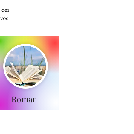
r des
 vos
Roman