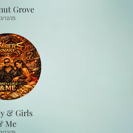
nut Grove
3/12/25
y & Girls
& Me
3/12/25