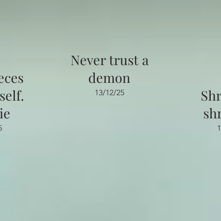
Never trust a
eces
demon
elf.
Sh
13/12/25
ie
sh
5
1