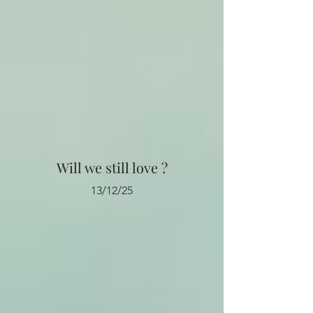
Will we still love ?
13/12/25