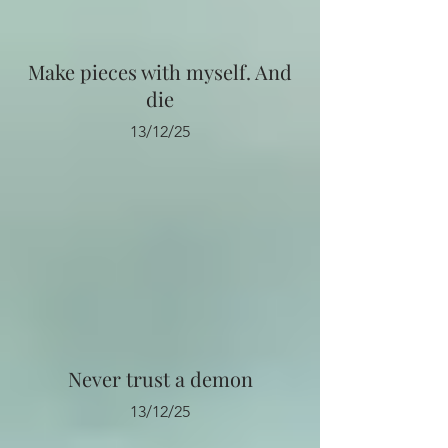
Make pieces with myself. And
die
13/12/25
Never trust a demon
13/12/25