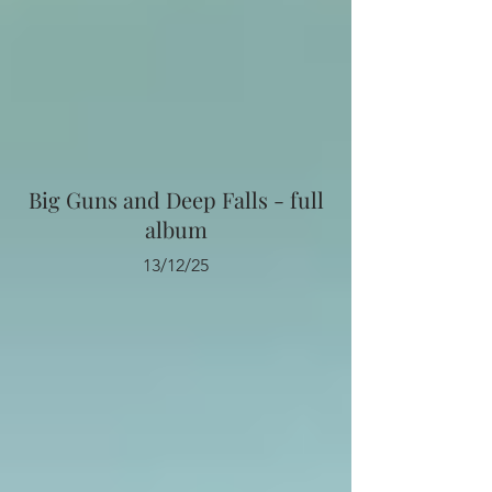
Big Guns and Deep Falls - full
album
13/12/25