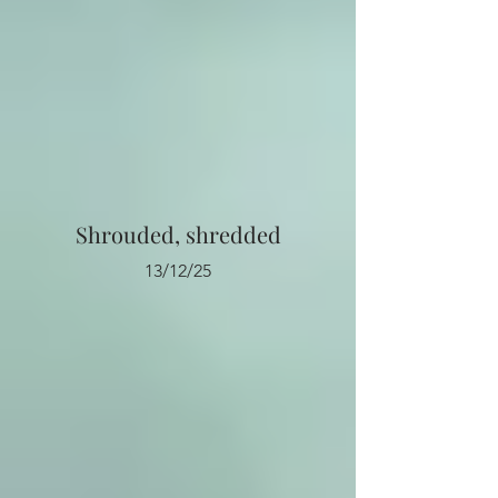
Shrouded, shredded
13/12/25