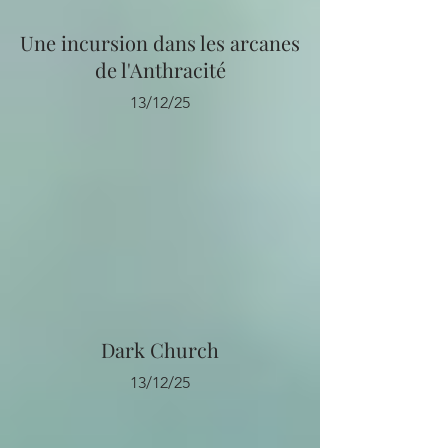
Une incursion dans les arcanes
de l'Anthracité
13/12/25
Dark Church
13/12/25