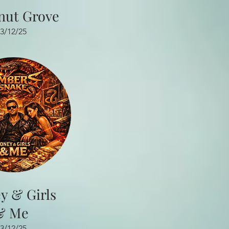
nut Grove
3/12/25
y & Girls
& Me
3/12/25