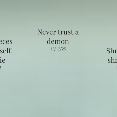
Never trust a
eces
demon
elf.
Sh
13/12/25
ie
sh
5
1