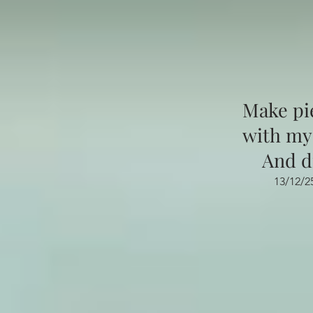
Make pi
with mys
And d
13/12/2