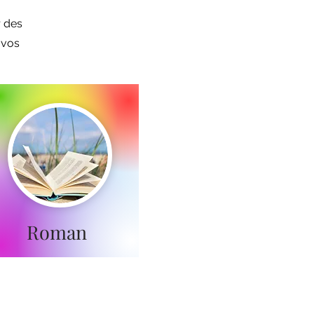
r des
 vos
Roman