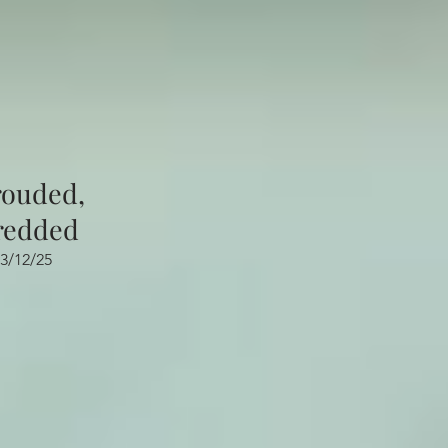
rouded,
redded
3/12/25