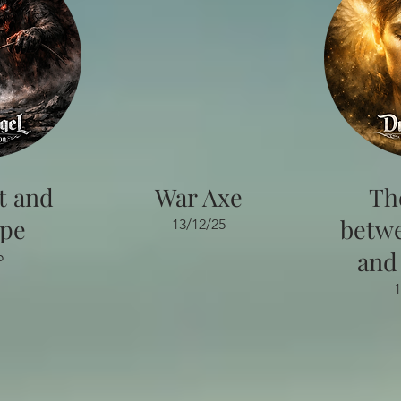
t and
War Axe
Th
ope
betw
13/12/25
and
5
1