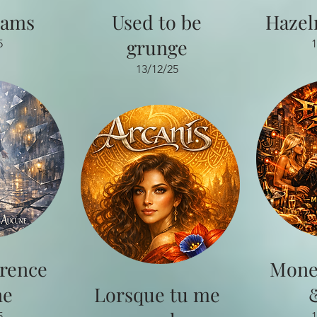
eams
Used to be
Hazel
grunge
5
1
13/12/25
érence
Mone
ne
Lorsque tu me
5
1