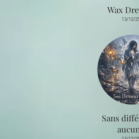
Wax Dr
13/12/2
Sans diff
aucu
13/12/2