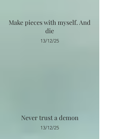
Make pieces with myself. And
die
13/12/25
Never trust a demon
13/12/25