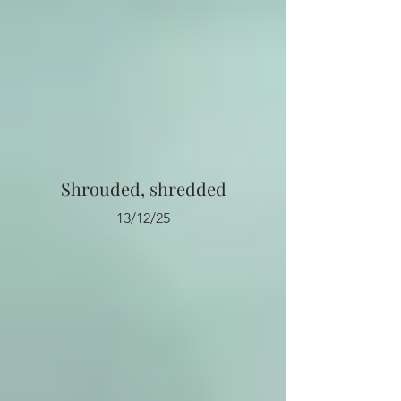
Shrouded, shredded
13/12/25