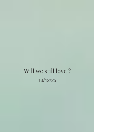
Will we still love ?
13/12/25