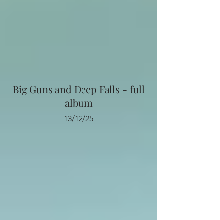
Big Guns and Deep Falls - full
album
13/12/25