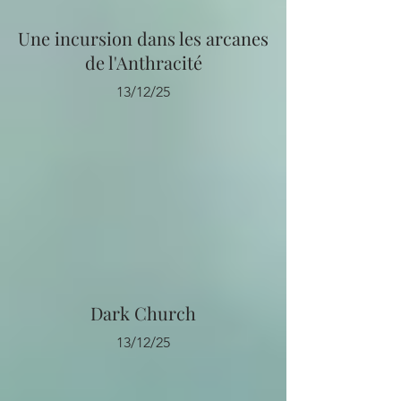
Une incursion dans les arcanes
de l'Anthracité
13/12/25
Dark Church
13/12/25