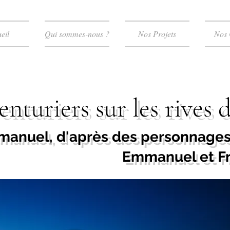
eil
Qui sommes-nous ?
Nos Projets
Nos 
nturiers sur les rives 
anuel, d'après des personnages 
Emmanuel et Fr