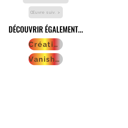
Œuvre suiv. >
DÉCOUVRIR ÉGALEMENT...
DÉCOUVRIR ÉGALEMENT...
Créations musicales
Vanishing Marys