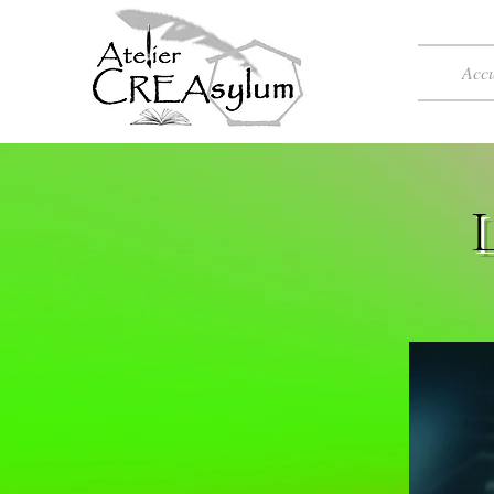
Accu
L