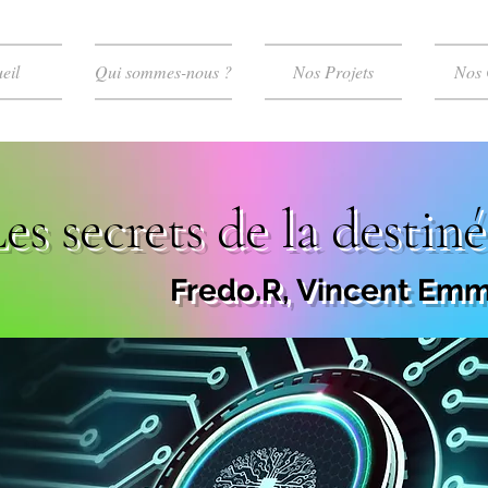
eil
Qui sommes-nous ?
Nos Projets
Nos 
es secrets de la destiné
Fredo.R, Vincent Emm