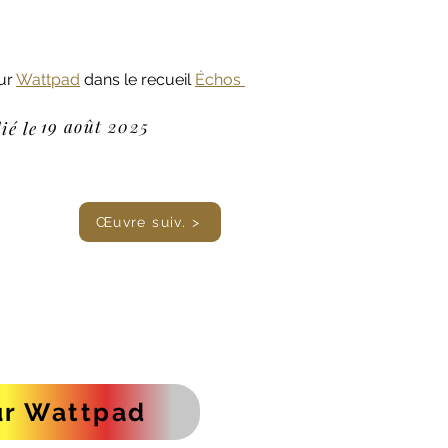
ur 
Wattpad
 dans le recueil 
Échos 
19 août 2025
ié le
Œuvre suiv. >
ur Wattpad