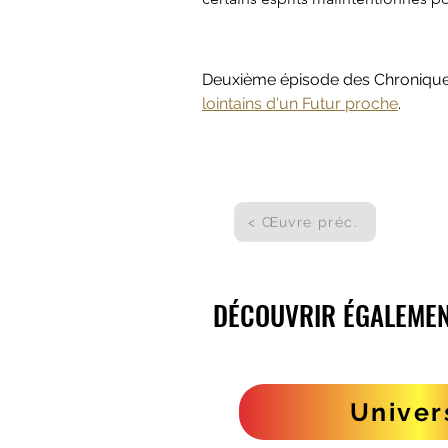
Deuxième épisode des Chroniques 
lointains d'un Futur proche
.
< Œuvre préc.
DÉCOUVRIR ÉGALEMENT
DÉCOUVRIR ÉGALEMENT
Univer