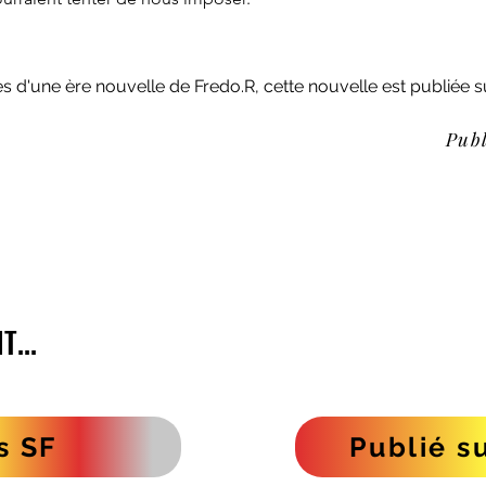
d'une ère nouvelle de Fredo.R, cette nouvelle est publiée s
Publ
...
...
s SF
Publié s