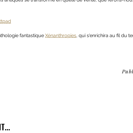
ttpad
thologie fantastique 
Xénanthropies
, qui s'enrichira au fil du 
Publ
...
...