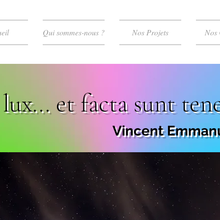
eil
Qui sommes-nous ?
Nos Projets
Nos 
 lux... et facta sunt ten
Vincent Emmanue