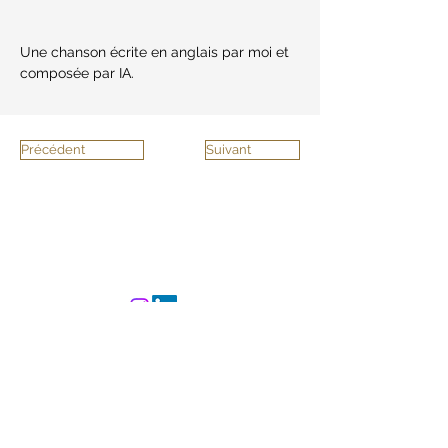
Une chanson écrite en anglais par moi et 
composée par IA.
Précédent
Suivant
©
2023-2025
L'Atelier
CREAsylum - Powered
and secured by
Wix