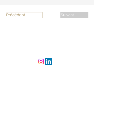
Précédent
Suivant
©
2023-2025
L'Atelier
CREAsylum - Powered
and secured by
Wix