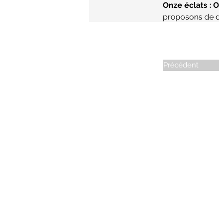
Onze éclats : 
proposons de dé
dédiée aux nouv
Précédent
© 2023-2