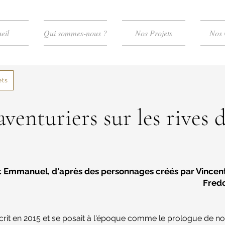
eil
Qui sommes-nous ?
Nos Projets
Nos 
ets
venturiers sur les rives 
t Emmanuel, d'après des personnages créés par Vince
Fredo
écrit en 2015 et se posait à l'époque comme le prologue de n