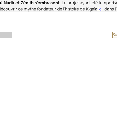
Où Nadir et Zénith s'embrasent.
 Le projet ayant été temporis
couvrir ce mythe fondateur de l'histoire de Kigaïa
 ici
, dans l
elles fantasy.. 
Su
025 L'Atelier CREAsylum - Powered and secured by
Wix