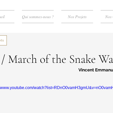
eil
Qui sommes-nous ?
Nos Projets
Nos 
ets
/ March of the Snake Wa
Vincent Emmanue
://www.youtube.com/watch?list=RDnO0vamH3gmU&v=nO0va