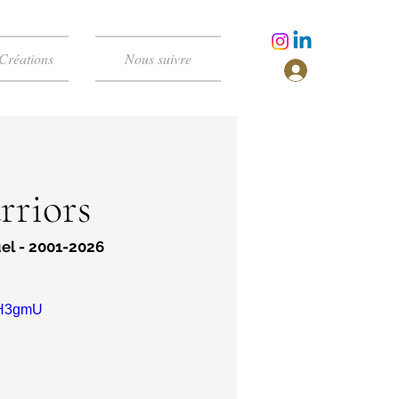
Créations
Nous suivre
rriors
l - 2001-2026
mH3gmU