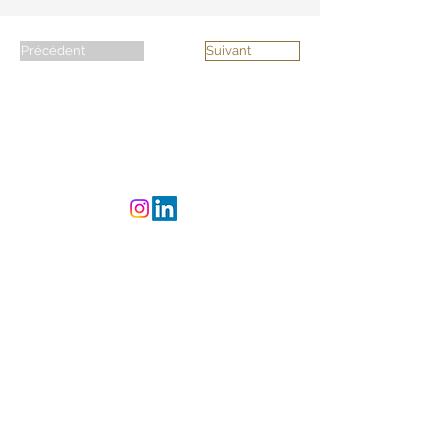
Précédent
Suivant
©
2023-2025
L'Atelier
CREAsylum - Powered
and secured by
Wix