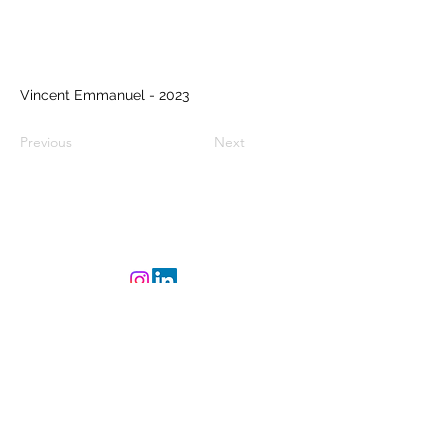
Vincent Emmanuel - 2023
Previous
Next
©
2023-2025
L'Atelier
CREAsylum - Powered
and secured by
Wix