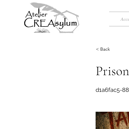
Accu
< Back
Prison
d1a6fac5-8