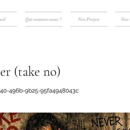
eil
Qui sommes-nous ?
Nos Projets
Nos 
er (take no)
840-496b-9b25-95fa4948043c