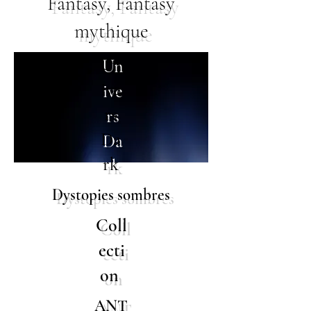
Fantasy, Fantasy
mythique
Un
ive
rs
Da
rk
Dystopies sombres
Coll
ecti
on
ANT