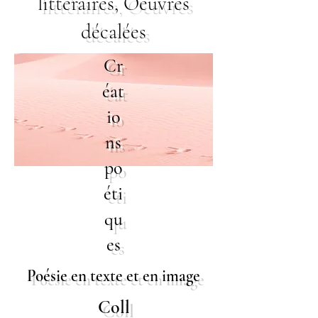
littéraires, Oeuvres
décalées
Cr
éat
io
ns
po
éti
qu
es
Poésie en texte et en image
Coll