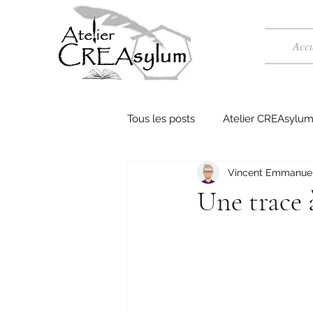
Accu
Tous les posts
Atelier CREAsylu
Vincent Emmanuel
Collection "Art numérique"
Une trace à
AMETHYSTE - Univers Fantastiq
AMBRE - Littérature réaliste