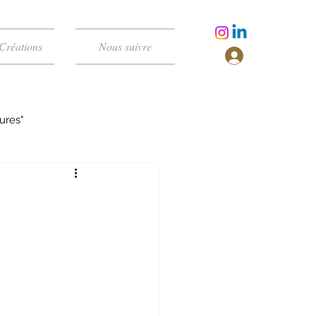
Créations
Nous suivre
ures"
BIS - Univers Low Fantasy
rs Dark