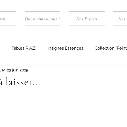
eil
Qui sommes-nous ?
Nos Projets
Nos 
m
Fables R.A.Z.
Insignes Essences
Collection "Peint
 M.
23 juin 2025
OBSIDIENNE - Univers policier
SAPHIR - Univers SF
RU
 laisser...
ues
EMERAUDE - Univers Fantasy
ANTHRACITE - Unive
OR - Essais littéraires
SABLE - Univers Poétique