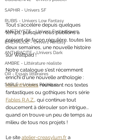
SAPHIR - Univers SF
RUBIS - Univers Low Fantasy
Tout s'accélère depuis quelques 
AMETHYSTE - Univers Fantastiques
temps, puisque nous publions à 
présent de façon régulière, toutes les 
EMERAUDE - Univers Fantasy
deux semaines, une nouvelle histoire 
ANTHRACITE - Univers Dark
sur Wattpad !
AMBRE - Littérature réaliste
Notre catalogue s'est récemment 
OR - Essais littéraires
enrichi d'une nouvelle anthologie : 
SABLE - Univers Poétique
Xénanthropies
 réunissant nos textes 
fantastiques ou gothiques hors série 
Fables R.A.Z.
, qui continue tout 
doucement à dérouler son intrigue... 
quand on trouve un peu de temps au 
milieu de tous nos projets !
Le site 
atelier-creasylum.fr
 a 