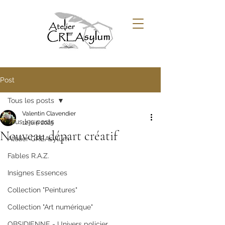
Post
Tous les posts
Valentin Clavendier
Tous les posts
12 juin 2025
Nouveau départ créatif
Atelier CREAsylum
Fables R.A.Z.
Insignes Essences
Collection "Peintures"
Collection "Art numérique"
OBSIDIENNE - Univers policier