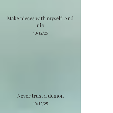
Make pieces with myself. And
die
13/12/25
Never trust a demon
13/12/25