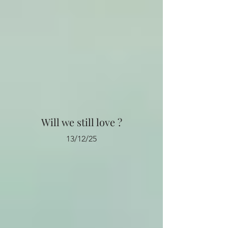
Will we still love ?
13/12/25