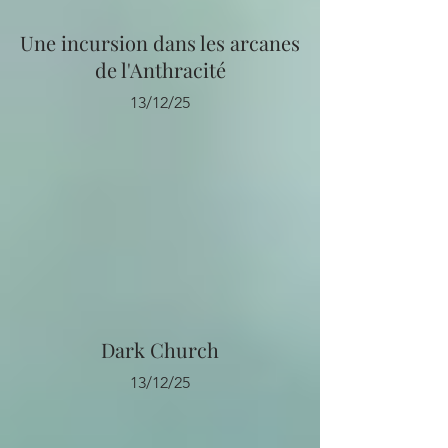
Une incursion dans les arcanes
de l'Anthracité
13/12/25
Dark Church
13/12/25