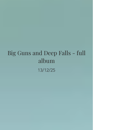
Big Guns and Deep Falls - full
album
13/12/25