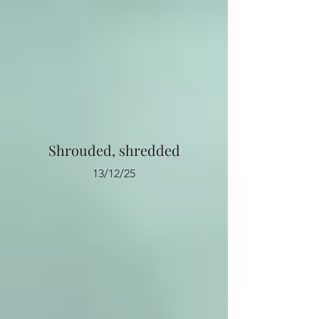
Shrouded, shredded
13/12/25