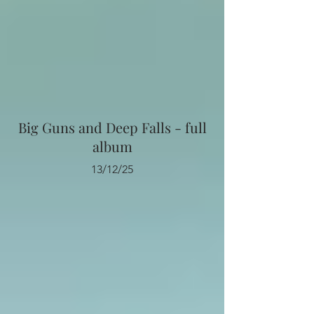
Big Guns and Deep Falls - full
album
13/12/25