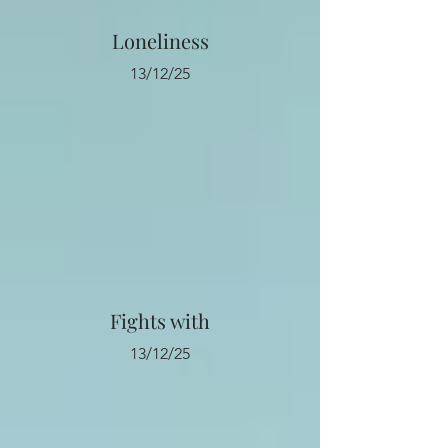
Loneliness
13/12/25
Fights with
13/12/25