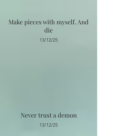
Make pieces with myself. And
die
13/12/25
Never trust a demon
13/12/25