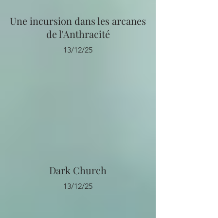
Une incursion dans les arcanes
de l'Anthracité
13/12/25
Dark Church
13/12/25