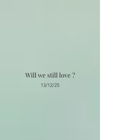
Will we still love ?
13/12/25