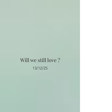
Will we still love ?
13/12/25