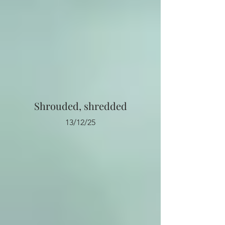
Shrouded, shredded
13/12/25