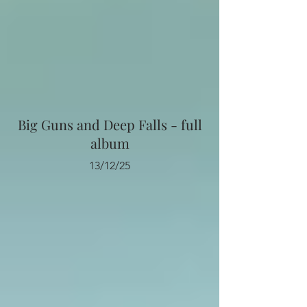
Big Guns and Deep Falls - full
album
13/12/25