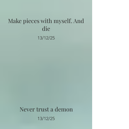
Make pieces with myself. And
die
13/12/25
Never trust a demon
13/12/25