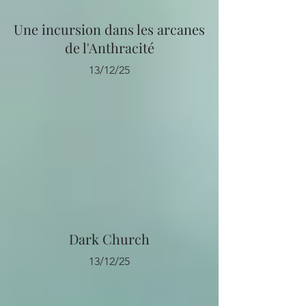
Une incursion dans les arcanes
de l'Anthracité
13/12/25
Dark Church
13/12/25