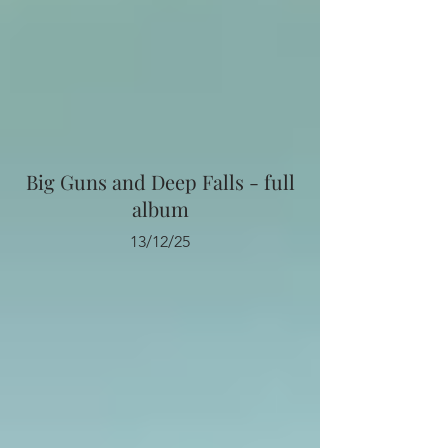
Big Guns and Deep Falls - full
album
13/12/25