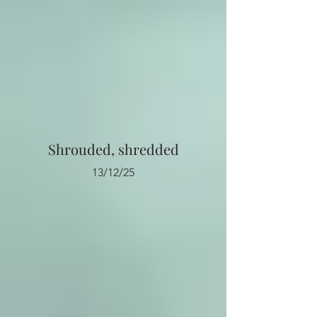
Shrouded, shredded
13/12/25