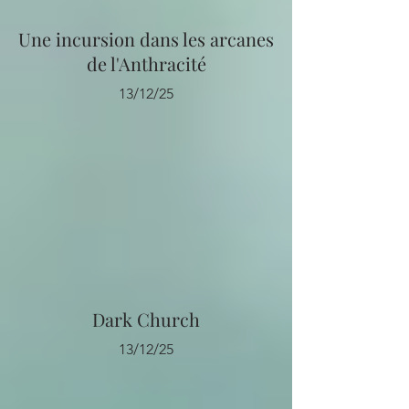
Une incursion dans les arcanes
de l'Anthracité
13/12/25
Dark Church
13/12/25