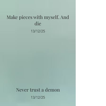
Make pieces with myself. And
die
13/12/25
Never trust a demon
13/12/25