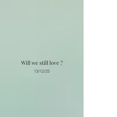
Will we still love ?
13/12/25