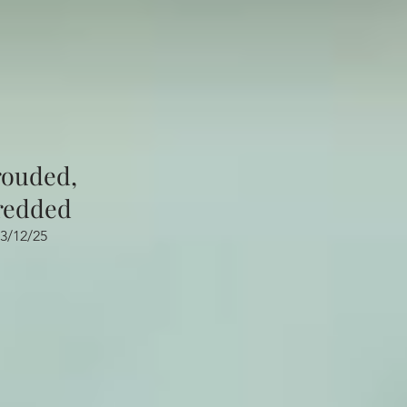
rouded,
redded
3/12/25