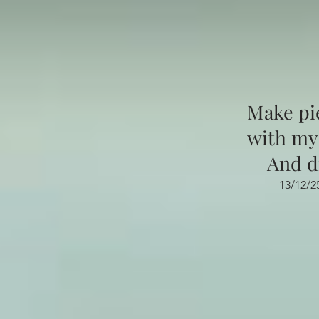
Make pi
with mys
And d
13/12/2