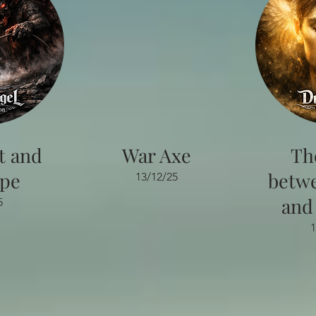
t and
War Axe
Th
ope
betw
13/12/25
and
5
1