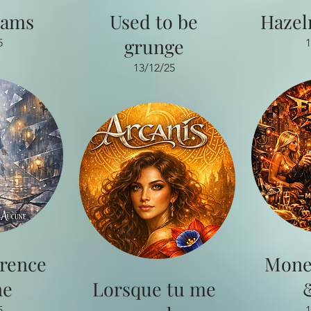
eams
Used to be
Hazel
grunge
5
1
13/12/25
érence
Mone
ne
Lorsque tu me
5
1