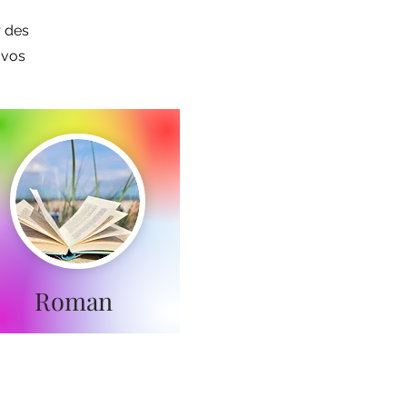
r des
 vos
Roman