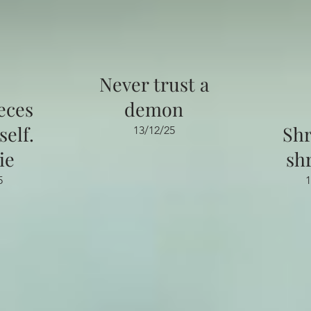
Never trust a
eces
demon
elf.
Sh
13/12/25
ie
sh
5
1