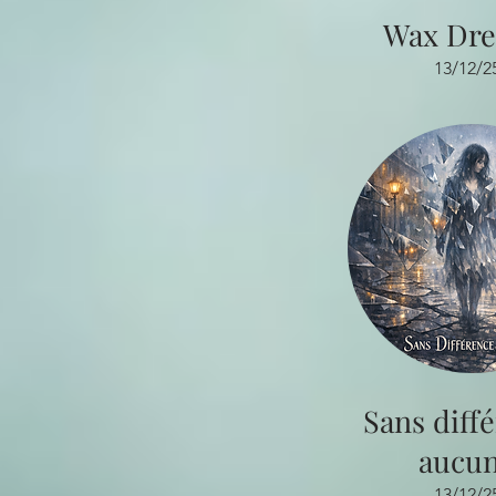
Wax Dr
13/12/2
Sans diff
aucu
13/12/2