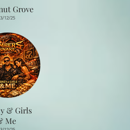
nut Grove
3/12/25
y & Girls
& Me
3/12/25