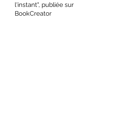
l'instant", publiée sur
BookCreator
2023
Première place au
concours de nouvelles