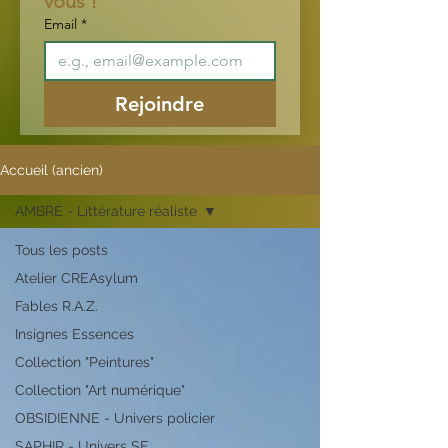
vous !
Email
*
Rejoindre
Accueil (ancien)
AMBRE - Littérature réaliste
Tous les posts
Atelier CREAsylum
Fables R.A.Z.
Insignes Essences
Collection "Peintures"
Collection "Art numérique"
OBSIDIENNE - Univers policier
SAPHIR - Univers SF