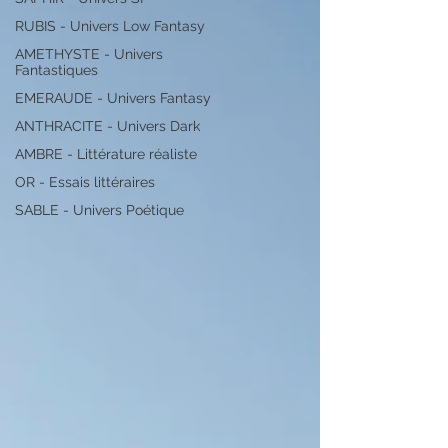
RUBIS - Univers Low Fantasy
AMETHYSTE - Univers
Fantastiques
EMERAUDE - Univers Fantasy
ANTHRACITE - Univers Dark
AMBRE - Littérature réaliste
OR - Essais littéraires
SABLE - Univers Poétique